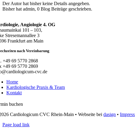
Der Autor hat bisher keine Details angegeben.
Bisher hat admin, 0 Blog Beiträge geschrieben.
rdiologie, Angiologie 4. OG
haumainkai 101 – 103,
ke Stresemannallee 3
596 Frankfurt am Main
echzeiten nach Vereinbarung
l. +49 69 5770 2868
x +49 69 5770 2869
fo@cardiologicum-cvc.de
Home
Kardiologische Praxis & Team
Kontakt
rmin buchen
2026 Cardiologicum CVC Rhein-Main • Webseite bei
dasign
•
Impres
Page load link
Nach