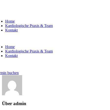
Zum
Inhalt
springen
oggle
avigation
Home
Kardiologische Praxis & Team
Kontakt
oggle
avigation
Home
Kardiologische Praxis & Team
Kontakt
rmin buchen
Über
admin