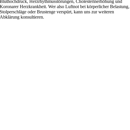
Bluthochdruck, Herzrhythmusstörungen, Cholesterinerhöhung und
Koronarer Herzkrankheit. Wer also Luftnot bei körperlicher Belastung,
Stolperschläge oder Brustenge verspürt, kann uns zur weiteren
Abklärung konsultieren.