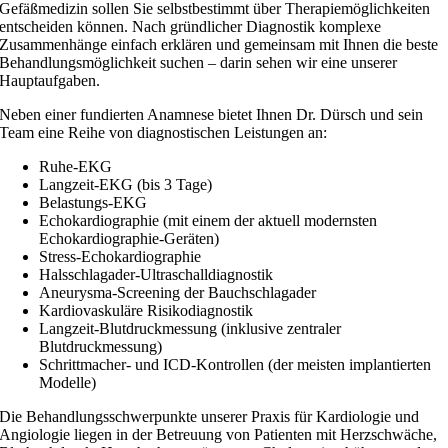
Gefäßmedizin sollen Sie selbstbestimmt über Therapiemöglichkeiten
entscheiden können. Nach gründlicher Diagnostik komplexe
Zusammenhänge einfach erklären und gemeinsam mit Ihnen die beste
Behandlungsmöglichkeit suchen – darin sehen wir eine unserer
Hauptaufgaben.
Neben einer fundierten Anamnese bietet Ihnen Dr. Dürsch und sein
Team eine Reihe von diagnostischen Leistungen an:
Ruhe-EKG
Langzeit-EKG (bis 3 Tage)
Belastungs-EKG
Echokardiographie (mit einem der aktuell modernsten
Echokardiographie-Geräten)
Stress-Echokardiographie
Halsschlagader-Ultraschalldiagnostik
Aneurysma-Screening der Bauchschlagader
Kardiovaskuläre Risikodiagnostik
Langzeit-Blutdruckmessung (inklusive zentraler
Blutdruckmessung)
Schrittmacher- und ICD-Kontrollen (der meisten implantierten
Modelle)
Die Behandlungsschwerpunkte unserer Praxis für Kardiologie und
Angiologie liegen in der Betreuung von Patienten mit Herzschwäche,