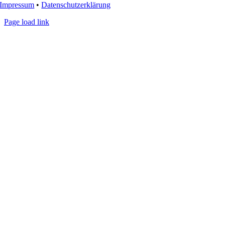
Impressum
•
Datenschutzerklärung
Page load link
Nach
oben