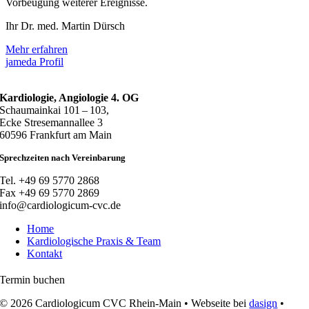
Vorbeugung weiterer Ereignisse.
Ihr Dr. med. Martin Dürsch
Mehr erfahren
jameda Profil
Kardiologie, Angiologie 4. OG
Schaumainkai 101 – 103,
Ecke Stresemannallee 3
60596 Frankfurt am Main
Sprechzeiten nach Vereinbarung
Tel. +49 69 5770 2868
Fax +49 69 5770 2869
info@cardiologicum-cvc.de
Home
Kardiologische Praxis & Team
Kontakt
Termin buchen
© 2026 Cardiologicum CVC Rhein-Main • Webseite bei
dasign
•