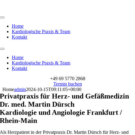
Zum
Inhalt
springen
Toggle
Navigation
Home
Kardiologische Praxis & Team
Kontakt
Toggle
Navigation
Home
Kardiologische Praxis & Team
Kontakt
+49 69 5770 2868
Termin buchen
Home
admin
2024-10-15T09:11:05+00:00
Privatpraxis für Herz- und Gefäßmedizin
Dr. med. Martin Dürsch
Kardiologie und Angiologie Frankfurt /
Rhein-Main
Als Herzpatient in der Privatpraxis Dr. Martin Dürsch für Herz- und